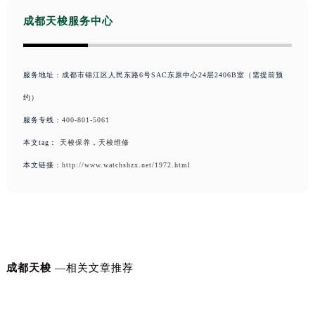
天津市和平区赤峰道136号天津国际金融中心26层2603室天梭售后服务中心（需提前预约）
成都天梭服务中心
安徽省安庆市迎江区人民路天梭售后服务中心（需提前预约）
安徽省蚌埠市蚌山区淮河路天梭售后服务中心（需提前预约）
安徽省亳州市谯城区魏武大道天梭售后服务中心（需提前预约）
服务地址：成都市锦江区人民东路6号SAC东原中心24层2406B室（需提前预
安徽省池州市贵池区长江路天梭售后服务中心（需提前预约）
约）
安徽省滁州市琅琊区南谯北路天梭售后服务中心（需提前预约）
服务专线：
400-801-5061
安徽省阜阳市颍州区颍州北路天梭售后服务中心（需提前预约）
本文tag：
天梭保养
，
天梭维修
安徽省淮北市相山区淮海路天梭售后服务中心（需提前预约）
本文链接：
http://www.watchshzx.net/1972.html
安徽省淮南市田家庵区国庆中路天梭售后服务中心（需提前预约）
安徽省黄山市屯溪区黄山西路天梭售后服务中心（需提前预约）
安徽省六安市金安区解放中路天梭售后服务中心（需提前预约）
安徽省马鞍山市雨山区湖南西路天梭售后服务中心（需提前预约）
安徽省宿州市埇桥区人民中路天梭售后服务中心（需提前预约）
成都天梭
—相关文章推荐
锈迹“狂欢”？天梭表带缝隙除锈大作战
天梭手表表带磨损防
安徽省铜陵市铜官区石城大道天梭售后服务中心（需提前预约）
安徽省芜湖市镜湖区中山路步行街天梭售后服务中心（需提前预约）