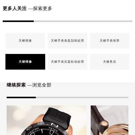
江苏省扬州市邗江区国展路29号星耀天地写字楼1号楼18层1803室天梭售后服务中心（需提前预约）
更多人关注
—探索更多
江苏省镇江市京口区中山东路天梭售后服务中心（需提前预约）
江西省抚州市临川区赣东大道天梭售后服务中心（需提前预约）
江西省赣州市章贡区文清路天梭售后服务中心（需提前预约）
天梭维修
天梭手表表盘划痕处理
天梭手表保养
江西省吉安市吉州区井冈山大道天梭售后服务中心（需提前预约）
江西省景德镇市珠山区珠山中路天梭售后服务中心（需提前预约）
江西省九江市浔阳区浔阳路天梭售后服务中心（需提前预约）
天梭维修
天梭手表后盖松动处理
天梭售后
江西省南昌市红谷滩新区红谷中大道998号绿地双子塔（中央广场）A1座办公楼14层14-07室天梭售后服务中心（需提前预约）
江西省萍乡市安源区萍安北大道与康庄路交叉口天梭售后服务中心（需提前预约）
继续探索
—浏览全部
江西省上饶市信州区滨江西路天梭售后服务中心（需提前预约）
江西省新余市渝水区北湖西路天梭售后服务中心（需提前预约）
江西省宜春市袁州区中山中路天梭售后服务中心（需提前预约）
江西省鹰潭市月湖区胜利东路天梭售后服务中心（需提前预约）
山东省德州市德城区东风中路天梭售后服务中心（需提前预约）
山东省东营市东营区济南路天梭售后服务中心（需提前预约）