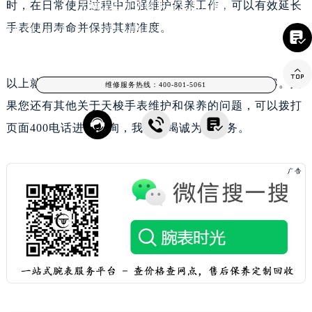
时，在日常使用过程中加强维护保养工作，可以有效延长
天梭走走停停解决方法深度解析
内蒙古自治区乌海市海勃湾区人民南路天梭售后服务中心（需提前预约）
预约入口
关闭
手表使用寿命并保持其精准度。
内蒙古自治区乌兰察布市集宁区恩和大街天梭售后服务中心（需提前预约）
天梭手表走走停停，这一常见问题困扰着不少手表爱好者。无论是日常佩戴还是参加重要

场合，手表的精准度都是至关重要的。本文将深
内蒙古自治区锡林郭勒盟市锡林浩特市光明街与额尔敦路交叉口天梭售后服务中心（需提前预约）
立即预约

内蒙古自治区兴安盟市乌兰浩特市兴安大街天梭售后服务中心（需提前预约）
以上就是
成都天梭保养服务中心
为您分享的精彩内容。如
维修服务热线：
400-801-5061
提前预约免排队，到店即享服务
山西省大同市平城区迎宾街天梭售后服务中心（需提前预约）
预约时间有变无需取消，可随时重新预约
果您还有其他关于天梭手表维护和保养的问题，可以拨打
山西省晋城市城区黄华街天梭售后服务中心（需提前预约）



页面400电话进行咨询，我们将竭诚为您服务。
山西省晋中市榆次区顺城街天梭售后服务中心（需提前预约）
山西省临汾市尧都区解放路天梭售后服务中心（需提前预约）
山西省吕梁市离石区永宁中路与建设街交叉口天梭售后服务中心（需提前预约）
山西省朔州市朔城区怡西路与鄯阳西街交汇处天梭售后服务中心（需提前预约）
山西省忻州市忻府区和平东街与七一南路交叉口天梭售后服务中心（需提前预约）
山西省阳泉市郊区平阳东街与新城大道交叉口天梭售后服务中心（需提前预约）
山西省运城市盐湖区河东街天梭售后服务中心（需提前预约）
山西省长治市潞州区英雄中路天梭售后服务中心（需提前预约）
山西省太原市迎泽区迎泽街道解放路15号亨得利名表维修授权店3楼天梭售后服务中心（需提前预约）