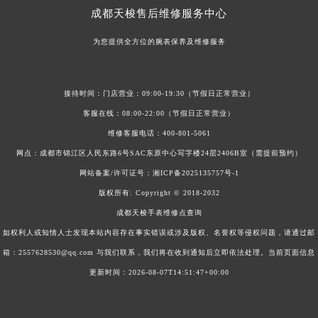
天梭计时器失灵莫慌，巧法应对问题
成都天梭售后维修服务中心
浙江省金华市金东区东市南街777号金华万达广场4号楼22楼2209室天梭售后服务中心（需提前预约）
浙江省丽水市莲都区解放街天梭售后服务中心（需提前预约）
为您提供全方位的腕表保养及维修服务
浙江省宁波市江北区大闸南路500号来福士广场办公楼20层2009室天梭售后服务中心（需提前预约）
浙江省衢州市柯城区上街天梭售后服务中心（需提前预约）
接待时间：门店营业：09:00-19:30（节假日正常营业）
浙江省绍兴市越城区胜利东路379号世茂天际中心写字楼8层805室天梭售后服务中心（需提前预约）
客服在线：08:00-22:00（节假日正常营业）
浙江省舟山市定海区解放东路天梭售后服务中心（需提前预约）
维修客服电话：
400-801-5061
澳门特别行政区大堂区议事亭前地（新马路）天梭售后服务中心（需提前预约）
网点：成都市锦江区人民东路6号SAC东原中心写字楼24层2406B室（需提前预约）
澳门特别行政区风顺堂区南湾大马路天梭售后服务中心（需提前预约）
网站备案/许可证号：
湘ICP备2025135757号-1
澳门特别行政区花地玛堂区关闸广场天梭售后服务中心（需提前预约）
版权所有:
Copyright © 2018-2032
澳门特别行政区花王堂区大三巴商圈天梭售后服务中心（需提前预约）
成都天梭手表维修点查询
澳门特别行政区嘉模堂区官也街天梭售后服务中心（需提前预约）
如权利人或知情人士发现本站内容存在事实错误或涉及版权、名誉权等侵权问题，请通过邮
澳门省路氹城市金光大道天梭售后服务中心（需提前预约）
箱：2557628530@qq.com 与我们联系，我们将在收到通知后立即依法处理。当前页面信息
澳门特别行政区望德堂区塔石广场天梭售后服务中心（需提前预约）
更新时间：2026-08-07T14:51:47+00:00
福建省福州市晋安区竹屿路6号东二环泰禾广场2号楼5层509室天梭售后服务中心（需提前预约）
福建省厦门市思明区湖滨东路95号万象城华润大厦B座11层1104室天梭售后服务中心（需提前预约）