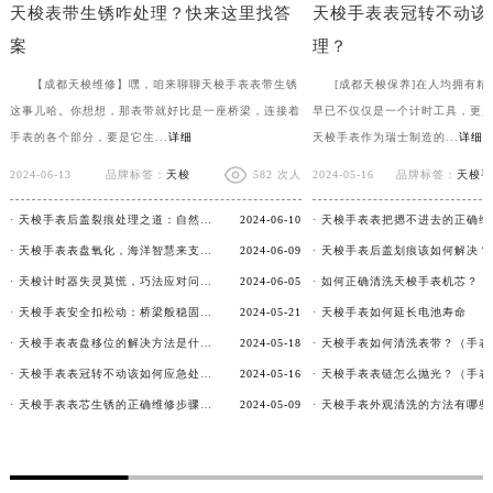
天梭表带生锈咋处理？快来这里找答
天梭手表表冠转不动该
安徽省宣城市宣州区叠嶂西路天梭售后服务中心（需提前预约）
案
理？
福建省龙岩市新罗区九一南路天梭售后服务中心（需提前预约）
福建省南平市建阳区人民西路天梭售后服务中心（需提前预约）
【成都天梭维修】嘿，咱来聊聊天梭手表表带生锈
[成都天梭保养]在人均拥有
这事儿哈。你想想，那表带就好比是一座桥梁，连接着
早已不仅仅是一个计时工具，更
福建省宁德市蕉城区天湖东路天梭售后服务中心（需提前预约）
手表的各个部分，要是它生...
详细
天梭手表作为瑞士制造的...
详细
福建省莆田市城厢区霞林街道荔华东大道天梭售后服务中心（需提前预约）
2024-06-13
品牌标签：
天梭
582 次人
2024-05-16
品牌标签：
天梭手
福建省三明市三元区东乾二路天梭售后服务中心（需提前预约）
福建省漳州市龙文区步港路天梭售后服务中心（需提前预约）
· 天梭手表后盖裂痕处理之道：自然界的启示
2024-06-10
江苏省常州市新北区龙锦路1590号现代传媒中心5号楼10层1008室天梭售后服务中心（需提前预约）
· 天梭手表表盘氧化，海洋智慧来支招！
2024-06-09
· 天梭手表后盖划痕该如何解决？
江苏省淮安市清江浦区淮海北路天梭售后服务中心（需提前预约）
· 天梭计时器失灵莫慌，巧法应对问题
2024-06-05
江苏省连云港市海州区通灌北路天梭售后服务中心（需提前预约）
· 天梭手表安全扣松动：桥梁般稳固的修复之道
2024-05-21
· 天梭手表如何延长电池寿命
· 天梭手表表盘移位的解决方法是什么？
2024-05-18
江苏省南京市秦淮区中山南路1号南京中心22层22-C1-C3室天梭售后服务中心（需提前预约）
· 天梭手表表冠转不动该如何应急处理？
2024-05-16
江苏省宿迁市宿城区西湖路天梭售后服务中心（需提前预约）
· 天梭手表表芯生锈的正确维修步骤是什么？
2024-05-09
· 天梭手表外观清洗的方法有哪些
江苏省泰州市海陵区永定东路399号置地商务中心东塔（华润万象城）17层1706室天梭售后服务中心（需提前预约）
江苏省徐州市鼓楼区淮海东路29号苏宁广场IFC国际金融中心35层3508室天梭售后服务中心（需提前预约）
江苏省盐城市盐都区世纪大道5号盐城金融城写字楼1号楼16层1604室天梭售后服务中心（需提前预约）