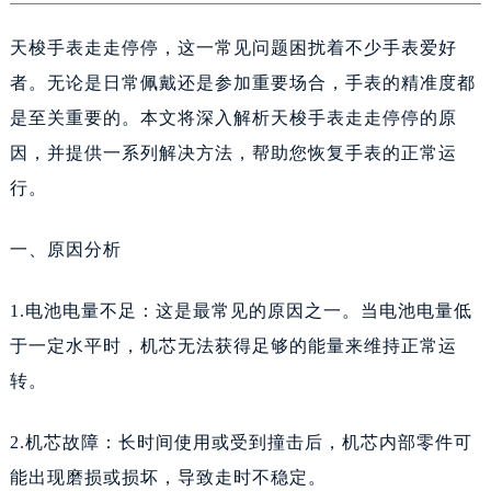
嘉兴市南湖区广益路705号嘉兴世界贸易中心A座13层1304室（需提前预约）
南昌市红谷滩新区红谷中大道998号绿地双子塔（中央广场）A1座办公楼14层14-07室（需提前预约）
天梭手表走走停停，这一常见问题困扰着不少手表爱好
济南市历下区经十路11111号华润中心写字楼（万象城）15层1508室（需提前预约）
者。无论是日常佩戴还是参加重要场合，手表的精准度都
广州市天河区天河路230号万菱汇国际中心A塔7层704室（需提前预约）
是至关重要的。本文将深入解析天梭手表走走停停的原
广州市越秀区环市东路371-375号世界贸易中心大厦南塔15层1507室（需提前预约）
因，并提供一系列解决方法，帮助您恢复手表的正常运
深圳市罗湖区深南东路5001号华润大厦17层1701室（需提前预约）
行。
惠州市惠城区江北文昌一路7号华贸大厦（华贸天地）1座30层30-05室（需提前预约）
厦门市思明区湖滨东路95号万象城华润大厦B座11层1104室（需提前预约）
一、原因分析
福州市晋安区竹屿路6号东二环泰禾广场2号楼5层509室（需提前预约）
成都市锦江区人民东路6号SAC东原中心24层2406B室（需提前预约）
1.电池电量不足：这是最常见的原因之一。当电池电量低
重庆市江北区观音桥步行街2号融恒时代广场9层902室（需提前预约）
于一定水平时，机芯无法获得足够的能量来维持正常运
长沙市芙蓉区建湘路393号世茂环球金融中心写字楼10层1013室（需提前预约）
转。
郑州市二七区民主路10号华润大厦29层2905室（需提前预约）
太原市迎泽区迎泽街道解放路15号亨得利名表维修授权店3楼（需提前预约）
2.机芯故障：长时间使用或受到撞击后，机芯内部零件可
沈阳市沈河区中街路137号亨得利名表维修授权店1楼（需提前预约）
能出现磨损或损坏，导致走时不稳定。