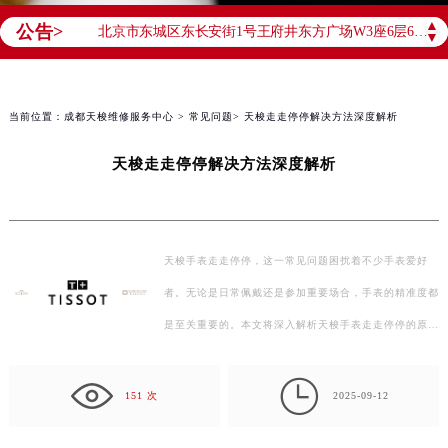
北京市东城区东长安街1号王府井东方广场W3座6层602室（需提前预约）
▲
公告>
北京市朝阳区建国门外大街甲6号华熙国际中心D座11层1102室（需提前预约）
▼
天津市和平区赤峰道136号天津国际金融中心26层2603室（需提前预约）
上海市徐汇区虹桥路3号港汇中心2座37层3705室（需提前预约）
当前位置：
成都天梭维修服务中心
>
常见问题
> 天梭走走停停解决方法深度解析
上海市黄浦区南京东路299号宏伊国际广场写字楼8层806室（需提前预约）
南京市秦淮区中山南路1号南京中心22层22-C1-C3室（需提前预约）
天梭走走停停解决方法深度解析
常州市新北区龙锦路1590号现代传媒中心5号楼10层1008室（需提前预约）
徐州市鼓楼区淮海东路29号苏宁广场IFC国际金融中心35层3508室（需提前预约）
扬州市邗江区国展路29号星耀天地写字楼1号楼18层1803室（需提前预约）
天梭手表走走停停，这一常见问题困扰着不少手表爱好
盐城市盐都区世纪大道5号盐城金融城写字楼1号楼16层1604室（需提前预约）
者。无论是日常佩戴还是参加重要场合，手表的精准度都
泰州市海陵区永定东路399号置地商务中心东塔（华润万象城）17层1706室（需提前预约）
是至关重要的。本文将深入解析天梭手表走走停停的原
宁波市江北区大闸南路500号来福士广场办公楼20层2009室（需提前预约）
因，并提供一系列解决方法，帮助您恢复手表的正常运
杭州市上城区钱江路1366号华润大厦A座5层503-5室（需提前预约）

行。 …
金华市金东区东市南街777号金华万达广场4号楼22楼2209室（需提前预约）
151 次
2025-09-12
绍兴市越城区胜利东路379号世茂天际中心写字楼8层805室（需提前预约）