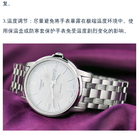
吉林省辽源市龙山区人民大街天梭售后服务中心（需提前预约）
复。
吉林省梅河口市新华街道梅河大街天梭售后服务中心（需提前预约）
3.温度调节：尽量避免将手表暴露在极端温度环境中。使
吉林省四平市铁东区紫气大路与南九经街交汇处天梭售后服务中心（需提前预约）
吉林省松原市宁江区五环大街天梭售后服务中心（需提前预约）
用保温盒或防寒套保护手表免受温度剧烈变化的影响。
吉林省通化市东昌区环通乡江南大街天梭售后服务中心（需提前预约）
吉林省延边市延吉市解放路天梭售后服务中心（需提前预约）
辽宁省鞍山市铁东区站前街天梭售后服务中心（需提前预约）
辽宁省本溪市平山区胜利路天梭售后服务中心（需提前预约）
辽宁省朝阳市双塔区新华路天梭售后服务中心（需提前预约）
辽宁省丹东市振兴区七经街天梭售后服务中心（需提前预约）
辽宁省抚顺市新抚区东一路天梭售后服务中心（需提前预约）
辽宁省阜新市海州区解放大街天梭售后服务中心（需提前预约）
辽宁省葫芦岛市连山区中央路天梭售后服务中心（需提前预约）
辽宁省锦州市古塔区中央大街天梭售后服务中心（需提前预约）
辽宁省辽阳市白塔区新运大街天梭售后服务中心（需提前预约）