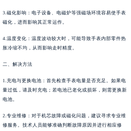
沈阳市沈河区中街路83号亨得利名表维修授权店1楼（需提前预约）
黑龙江省大庆市萨尔图区会战大街天梭售后服务中心（需提前预约）
3.磁化影响：电子设备、电磁炉等强磁场环境容易使手表
黑龙江省鹤岗市向阳区红军路天梭售后服务中心（需提前预约）
磁化，进而影响其正常运作。
黑龙江省黑河市爱辉区中央街天梭售后服务中心（需提前预约）
黑龙江省鸡西市鸡冠区红军路天梭售后服务中心（需提前预约）
4.温度变化：温度波动较大时，可能导致手表内部零件热
黑龙江省佳木斯市向阳区长安路天梭售后服务中心（需提前预约）
胀冷缩不均，从而影响走时精度。
黑龙江省牡丹江市东安区太平路天梭售后服务中心（需提前预约）
黑龙江省七台河市桃山区大同街天梭售后服务中心（需提前预约）
二、解决方法
黑龙江省齐齐哈尔市龙沙区龙华路天梭售后服务中心（需提前预约）
1.充电与更换电池：首先检查手表电量是否充足。如果电
黑龙江省双鸭山市尖山区新兴大街天梭售后服务中心（需提前预约）
黑龙江省绥化市北林区新华街与康庄路交叉口天梭售后服务中心（需提前预约）
量过低，请及时充电；若电池已老化或损坏，则需更换新
黑龙江省伊春市伊美区通河路天梭售后服务中心（需提前预约）
电池。
吉林省白城市洮北区明仁南街天梭售后服务中心（需提前预约）
2.专业维修：对于机芯故障或磁化问题，建议寻求专业维
吉林省白山市浑江区浑江大街天梭售后服务中心（需提前预约）
吉林省吉林市船营区河南街天梭售后服务中心（需提前预约）
修服务。技术人员能够准确判断故障原因并进行相应修