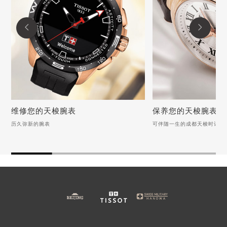
山东省济南市历下区经十路11111号华润中心写字楼（万象城）15层1508室天梭售后服务中心（需提前预约）
山东省济宁市任城区太白楼路天梭售后服务中心（需提前预约）


山东省莱芜市文化南路8号银座商城名表维修一楼名表维修天梭售后服务中心（需提前预约）
山东省临沂市兰山区解放路天梭售后服务中心（需提前预约）
山东省日照市东港区烟台路天梭售后服务中心（需提前预约）
山东省泰安市泰山区财源街道泰山大街天梭售后服务中心（需提前预约）
山东省威海市环翠区新威海路89号振华商厦一楼名表维修天梭售后服务中心（需提前预约）
维修您的天梭腕表
保养您的天梭腕表
山东省潍坊市奎文区东风东街天梭售后服务中心（需提前预约）
历久弥新的腕表
可伴随一生的成都天梭时计
维修您的天梭腕表
保养您的天梭腕表
山东省枣庄市滕州市北辛路与善国路交叉口天梭售后服务中心（需提前预约）
山东省淄博市张店区金晶大道天梭售后服务中心（需提前预约）
历久弥新的腕表
可伴随一生的成都天梭时
上海市黄浦区南京东路299号宏伊国际广场写字楼8层806室天梭售后服务中心（需提前预约）
上海市徐汇区虹桥路3号港汇中心2座37层3705室天梭售后服务中心（需提前预约）
锈迹“狂欢”？天梭表带缝隙除锈大作战
天梭手表表带磨损防护与
浙江省杭州市上城区钱江路1366号华润大厦A座5层503-5室天梭售后服务中心（需提前预约）
天梭表带生锈咋处理？快来这里找答案
天梭手表表冠转不动该如
天梭手表后盖裂痕处理之道：自然界的启示
天梭手表表把摁不进去的
浙江省湖州市吴兴区劳动路天梭售后服务中心（需提前预约）
天梭手表表盘氧化，海洋智慧来支招！
天梭手表后盖划痕该如何
浙江省嘉兴市南湖区广益路705号嘉兴世界贸易中心A座13层1304室天梭售后服务中心（需提前预约）