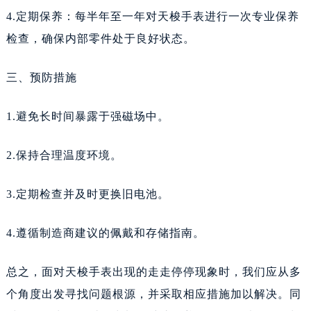
辽宁省盘锦市兴隆台区石油大街天梭售后服务中心（需提前预约）
4.定期保养：每半年至一年对天梭手表进行一次专业保养
辽宁省铁岭市银州区南马路天梭售后服务中心（需提前预约）
检查，确保内部零件处于良好状态。
辽宁省营口市站前区市府路与渤海大街交叉口天梭售后服务中心（需提前预约）
辽宁省沈阳市沈河区中街路137号亨得利名表维修授权店1楼天梭售后服务中心（需提前预约）
三、预防措施
辽宁省沈阳市沈河区中街路83号亨得利名表维修授权店1楼天梭售后服务中心（需提前预约）
北京市朝阳区建国门外大街甲6号华熙国际中心D座11层1102室天梭售后服务中心（需提前预约）
1.避免长时间暴露于强磁场中。
北京市东城区东长安街1号王府井东方广场W3座6层602室天梭售后服务中心（需提前预约）
河北省保定市竞秀区朝阳北大街北国先天下天梭售后服务中心（需提前预约）
2.保持合理温度环境。
内蒙古自治区阿拉善盟市左旗土尔扈特大街天梭售后服务中心（需提前预约）
3.定期检查并及时更换旧电池。
内蒙古自治区巴彦淖尔市临河区新华街天梭售后服务中心（需提前预约）
内蒙古自治区包头市青山区幸福路甲3号王府井百货名表维修天梭售后服务中心（需提前预约）
4.遵循制造商建议的佩戴和存储指南。
内蒙古自治区赤峰市红山区哈达街天梭售后服务中心（需提前预约）
内蒙古自治区鄂尔多斯市东胜区伊金霍洛街天梭售后服务中心（需提前预约）
总之，面对天梭手表出现的走走停停现象时，我们应从多
内蒙古自治区呼伦贝尔市海拉尔区中央街天梭售后服务中心（需提前预约）
个角度出发寻找问题根源，并采取相应措施加以解决。同
内蒙古自治区通辽市科尔沁区明仁大街天梭售后服务中心（需提前预约）